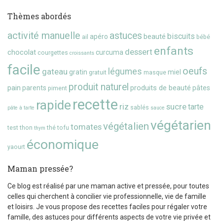
Thèmes abordés
activité manuelle
astuces
biscuits
beauté
apéro
ail
bébé
enfants
dessert
chocolat
curcuma
courgettes
croissants
facile
oeufs
gateau
légumes
gratin
miel
gratuit
masque
produit naturel
pain
produits de beauté
parents
pâtes
piment
recette
rapide
riz
sucre
tarte
sablés
pâte à tarte
sauce
végétarien
végétalien
tomates
test
thon
thé
tofu
thym
économique
yaourt
Maman pressée?
Ce blog est réalisé par une maman active et pressée, pour toutes
celles qui cherchent à concilier vie professionnelle, vie de famille
et loisirs. Je vous propose des recettes faciles pour régaler votre
famille, des astuces pour différents aspects de votre vie privée et