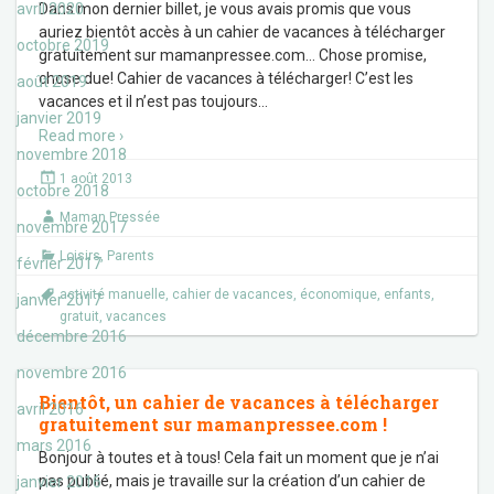
avril 2020
Dans mon dernier billet, je vous avais promis que vous
auriez bientôt accès à un cahier de vacances à télécharger
octobre 2019
gratuitement sur mamanpressee.com… Chose promise,
chose due! Cahier de vacances à télécharger! C’est les
août 2019
vacances et il n’est pas toujours
…
janvier 2019
Read more ›
novembre 2018
1 août 2013
octobre 2018
Maman Pressée
novembre 2017
Loisirs
,
Parents
février 2017
activité manuelle
,
cahier de vacances
,
économique
,
enfants
,
janvier 2017
gratuit
,
vacances
décembre 2016
novembre 2016
Bientôt, un cahier de vacances à télécharger
avril 2016
gratuitement sur mamanpressee.com !
mars 2016
Bonjour à toutes et à tous! Cela fait un moment que je n’ai
pas publié, mais je travaille sur la création d’un cahier de
janvier 2016