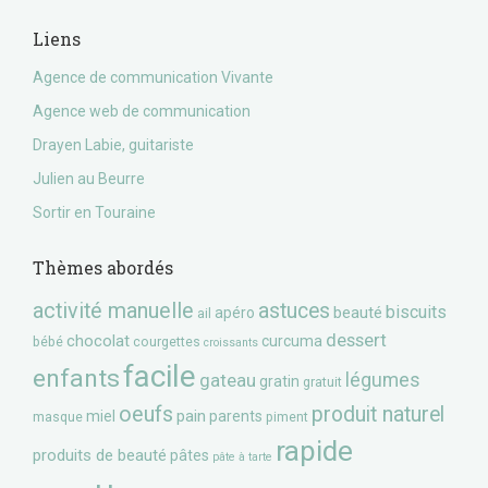
Liens
Agence de communication Vivante
Agence web de communication
Drayen Labie, guitariste
Julien au Beurre
Sortir en Touraine
Thèmes abordés
activité manuelle
astuces
biscuits
beauté
apéro
ail
dessert
chocolat
curcuma
bébé
courgettes
croissants
facile
enfants
gateau
légumes
gratin
gratuit
oeufs
produit naturel
pain
miel
parents
masque
piment
rapide
produits de beauté
pâtes
pâte à tarte