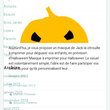
Astuces
Beauté
Brico Jardin
Loisirs
Parents
Recettes
Aujourd’hui, je vous propose un masque de Jack la citrouille
à imprimer pour déguiser vos enfants, en prévision
Tests
d’Halloween! Masque à imprimer pour Halloween. Le visuel
est volontairement simple, l’idée est de faire participer vos
Archive
enfants pour qu’ils personnalisent leur
…
novembre 2025
Read more ›
juillet 2025
11 octobre 2013
janvier 2025
Maman Pressée
novembre 2024
Astuces
,
Parents
août 2023