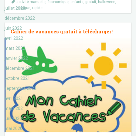
activité manuelle
,
économique
,
enfants
,
gratuit
,
halloween
,
juillet 2023
masque
,
rapide
décembre 2022
juin 2022
Cahier de vacances gratuit à télécharger!
avril 2022
mars 2022
janvier 2022
décembre 2021
octobre 2021
septembre 2021
avril 2021
mars 2021
juin 2020
mai 2020