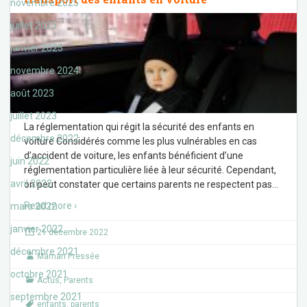
novembre 2025
juillet 2025
janvier 2025
novembre 2024
août 2023
juillet 2023
La réglementation qui régit la sécurité des enfants en
décembre 2022
voiture Considérés comme les plus vulnérables en cas
d’accident de voiture, les enfants bénéficient d’une
juin 2022
réglementation particulière liée à leur sécurité. Cependant,
avril 2022
on peut constater que certains parents ne respectent pas
…
Read more ›
mars 2022
janvier 2022
21 décembre 2022
décembre 2021
Maman Pressée
octobre 2021
Actus
,
Parents
septembre 2021
enfants
,
parents