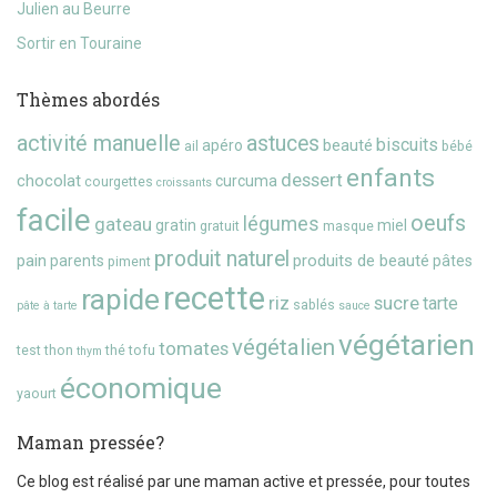
Julien au Beurre
Sortir en Touraine
Thèmes abordés
activité manuelle
astuces
biscuits
beauté
apéro
ail
bébé
enfants
dessert
chocolat
curcuma
courgettes
croissants
facile
oeufs
gateau
légumes
gratin
miel
gratuit
masque
produit naturel
pain
produits de beauté
parents
pâtes
piment
recette
rapide
riz
sucre
tarte
sablés
pâte à tarte
sauce
végétarien
végétalien
tomates
test
thon
thé
tofu
thym
économique
yaourt
Maman pressée?
Ce blog est réalisé par une maman active et pressée, pour toutes