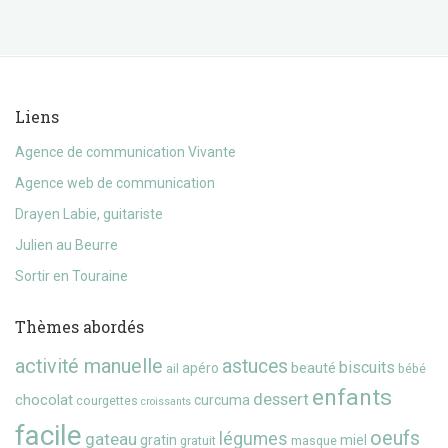
Liens
Agence de communication Vivante
Agence web de communication
Drayen Labie, guitariste
Julien au Beurre
Sortir en Touraine
Thèmes abordés
activité manuelle
astuces
biscuits
beauté
apéro
ail
bébé
enfants
dessert
chocolat
curcuma
courgettes
croissants
facile
oeufs
gateau
légumes
gratin
miel
gratuit
masque