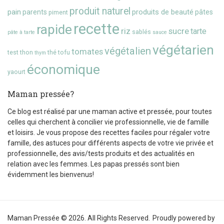
produit naturel
pain
produits de beauté
parents
pâtes
piment
recette
rapide
riz
sucre
tarte
sablés
pâte à tarte
sauce
végétarien
végétalien
tomates
test
thon
thé
tofu
thym
économique
yaourt
Maman pressée?
Ce blog est réalisé par une maman active et pressée, pour toutes
celles qui cherchent à concilier vie professionnelle, vie de famille
et loisirs. Je vous propose des recettes faciles pour régaler votre
famille, des astuces pour différents aspects de votre vie privée et
professionnelle, des avis/tests produits et des actualités en
relation avec les femmes. Les papas pressés sont bien
évidemment les bienvenus!
Maman Pressée © 2026. All Rights Reserved.
Proudly powered by