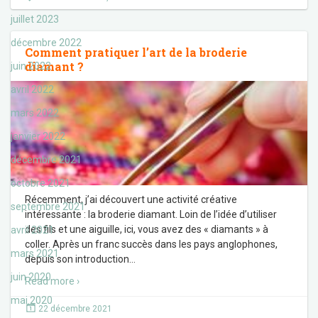
juillet 2023
décembre 2022
Comment pratiquer l’art de la broderie
diamant ?
juin 2022
avril 2022
mars 2022
janvier 2022
décembre 2021
octobre 2021
Récemment, j’ai découvert une activité créative
septembre 2021
intéressante : la broderie diamant. Loin de l’idée d’utiliser
des fils et une aiguille, ici, vous avez des « diamants » à
avril 2021
coller. Après un franc succès dans les pays anglophones,
mars 2021
depuis son introduction
…
juin 2020
Read more ›
mai 2020
22 décembre 2021