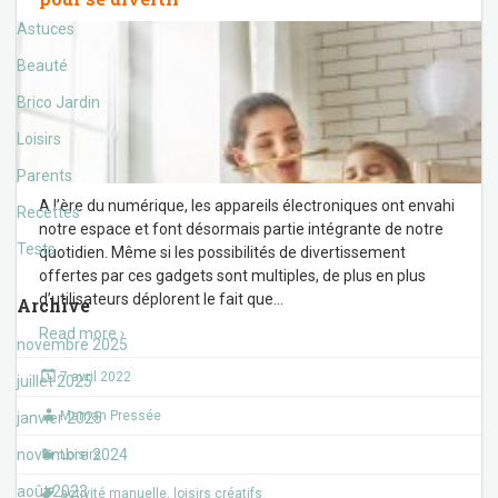
Astuces
Beauté
Brico Jardin
Loisirs
Parents
A l’ère du numérique, les appareils électroniques ont envahi
Recettes
notre espace et font désormais partie intégrante de notre
Tests
quotidien. Même si les possibilités de divertissement
offertes par ces gadgets sont multiples, de plus en plus
d’utilisateurs déplorent le fait que
…
Archive
Read more ›
novembre 2025
7 avril 2022
juillet 2025
Maman Pressée
janvier 2025
novembre 2024
Loisirs
août 2023
activité manuelle
,
loisirs créatifs