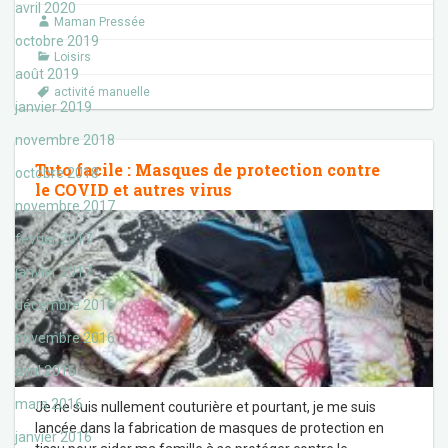
avril 2020
Maman Pressée
octobre 2019
Loisirs
août 2019
activité manuelle
janvier 2019
novembre 2018
Tuto facile : Masques de protection contre
octobre 2018
le COVID et autres virus
novembre 2017
février 2017
janvier 2017
décembre 2016
novembre 2016
avril 2016
mars 2016
Je ne suis nullement couturière et pourtant, je me suis
lancée dans la fabrication de masques de protection en
janvier 2016