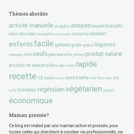
Thèmes abordés
activité manuelle
astuces
biscuits
beauté
apéro
ail
dessert
chocolat
curcuma
bébé
courgettes
croissants
facile
enfants
gateau
légumes
gratin
gratuit
oeufs
produit naturel
pain
miel
parents
masque
piment
rapide
produits de beauté
pâtes
pâte à tarte
recette
riz
sucre
tarte
sablés
test
thon
thé
sauce
thym
végétarien
végétalien
tomates
tofu
yaourt
économique
Maman pressée?
Ce blog est réalisé par une maman active et pressée, pour
toutes celles qui cherchent à concilier vie professionnelle, vie