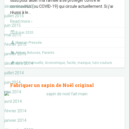
tissu pour aider ma famille à se protéger contre le
décembre 2015
coronavirus (ou COVID-19) qui circule actuellement. Si j’ai
réussi à le
…
juillet 2015
Read more ›
juin 2015
8 mai 2020
mai 2015
Maman Pressée
février 2015
Actus
,
Astuces
,
Parents
janvier 2015
activité manuelle
,
économique
,
facile
,
masque
,
tuto couture
décembre 2014
juillet 2014
juin 2014
Fabriquer un sapin de Noël original
mai 2014
avril 2014
février 2014
janvier 2014