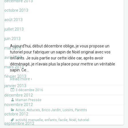
décembre 2013
octobre 2013
août 2013
juillet 2013
juin 2013
Aujourd’hui, début décembre oblige, je vous propose un
mai 2013
tutoriel pour fabriquer un sapin de Noël original avec vos
avril 2013
enfants. Je suis partie sur cette idée car, après avoir
déménagé, je n’avais plus la place pour mettre un véritable
mars 2013
sapin. Ce
…
février 2013
Read more ›
janvier 2013
3 décembre 2016
décembre 2012
Maman Pressée
novembre 2012
Actus
,
Astuces
,
Brico Jardin
,
Loisirs
,
Parents
octobre 2012
activité manuelle
,
enfants
,
facile
,
Noël
,
tutoriel
septembre 2012