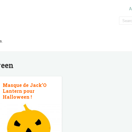
A
s.
ween
Masque de Jack’O
Lantern pour
Halloween !