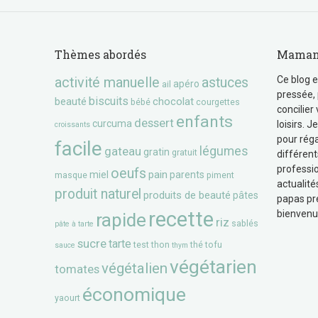
Thèmes abordés
Maman 
Ce blog e
activité manuelle
astuces
apéro
ail
pressée, 
biscuits
beauté
chocolat
bébé
courgettes
concilier
enfants
dessert
curcuma
loisirs. 
croissants
pour réga
facile
gateau
légumes
gratin
gratuit
différent
professio
oeufs
pain
miel
parents
masque
piment
actualité
produit naturel
produits de beauté
pâtes
papas pr
recette
bienvenu
rapide
riz
sablés
pâte à tarte
sucre
tarte
test
thon
thé
tofu
sauce
thym
végétarien
végétalien
tomates
économique
yaourt