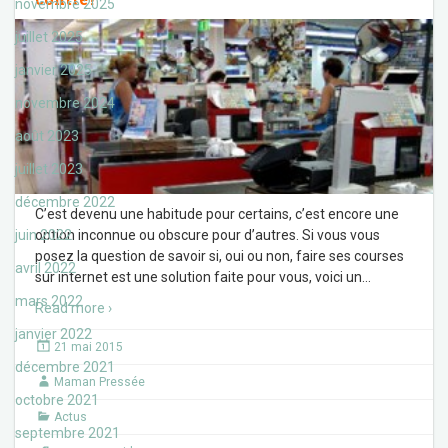
novembre 2025
juillet 2025
janvier 2025
novembre 2024
août 2023
juillet 2023
décembre 2022
C’est devenu une habitude pour certains, c’est encore une
juin 2022
option inconnue ou obscure pour d’autres. Si vous vous
posez la question de savoir si, oui ou non, faire ses courses
avril 2022
sur internet est une solution faite pour vous, voici un
…
mars 2022
Read more ›
janvier 2022
21 mai 2015
décembre 2021
Maman Pressée
octobre 2021
Actus
septembre 2021