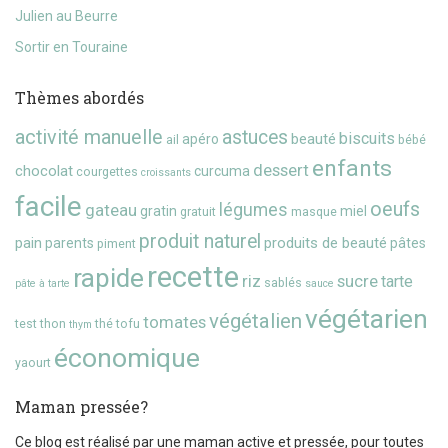
Julien au Beurre
Sortir en Touraine
Thèmes abordés
activité manuelle
astuces
biscuits
beauté
apéro
ail
bébé
enfants
dessert
chocolat
curcuma
courgettes
croissants
facile
oeufs
gateau
légumes
gratin
miel
gratuit
masque
produit naturel
pain
produits de beauté
parents
pâtes
piment
recette
rapide
riz
sucre
tarte
sablés
pâte à tarte
sauce
végétarien
végétalien
tomates
test
thon
thé
tofu
thym
économique
yaourt
Maman pressée?
Ce blog est réalisé par une maman active et pressée, pour toutes