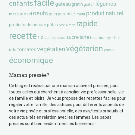
facile
enfants
gateau
légumes
gratin
gratuit
oeufs
produit naturel
pain
miel
parents
masque
piment
rapide
produits de beauté
pâtes
pâte à tarte
recette
riz
sucre
tarte
sablés
test
thon
thé
sauce
thym
végétarien
végétalien
tomates
tofu
yaourt
économique
Maman pressée?
Ce blog est réalisé par une maman active et pressée, pour
toutes celles qui cherchent à concilier vie professionnelle, vie
de famille et loisirs. Je vous propose des recettes faciles pour
régaler votre famille, des astuces pour différents aspects de
votre vie privée et professionnelle, des avis/tests produits et
des actualités en relation avec les femmes. Les papas
pressés sont bien évidemment les bienvenus!