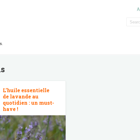
A
s.
ns
L’huile essentielle
de lavande au
quotidien : un must-
have !