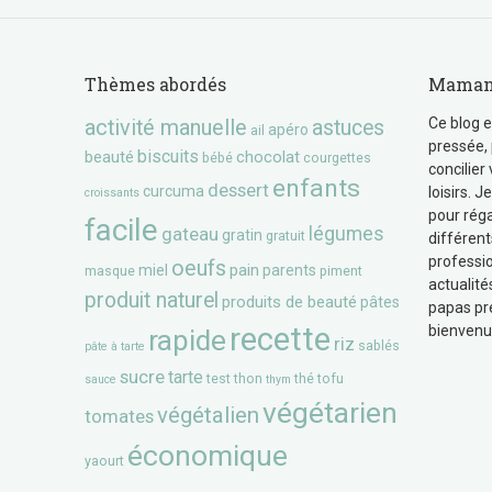
Thèmes abordés
Maman 
Ce blog e
activité manuelle
astuces
apéro
ail
pressée, 
biscuits
beauté
chocolat
bébé
courgettes
concilier
enfants
dessert
curcuma
loisirs. 
croissants
pour réga
facile
gateau
légumes
gratin
gratuit
différent
professio
oeufs
pain
miel
parents
masque
piment
actualité
produit naturel
produits de beauté
pâtes
papas pr
recette
bienvenu
rapide
riz
sablés
pâte à tarte
sucre
tarte
test
thon
thé
tofu
sauce
thym
végétarien
végétalien
tomates
économique
yaourt