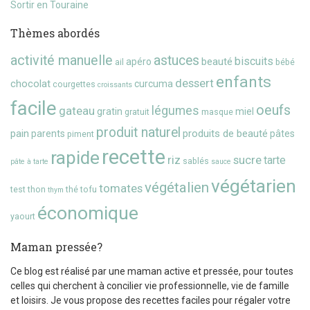
Sortir en Touraine
Thèmes abordés
activité manuelle
astuces
biscuits
beauté
apéro
ail
bébé
enfants
dessert
chocolat
curcuma
courgettes
croissants
facile
oeufs
gateau
légumes
gratin
miel
gratuit
masque
produit naturel
pain
produits de beauté
parents
pâtes
piment
recette
rapide
riz
sucre
tarte
sablés
pâte à tarte
sauce
végétarien
végétalien
tomates
test
thon
thé
tofu
thym
économique
yaourt
Maman pressée?
Ce blog est réalisé par une maman active et pressée, pour toutes
celles qui cherchent à concilier vie professionnelle, vie de famille
et loisirs. Je vous propose des recettes faciles pour régaler votre