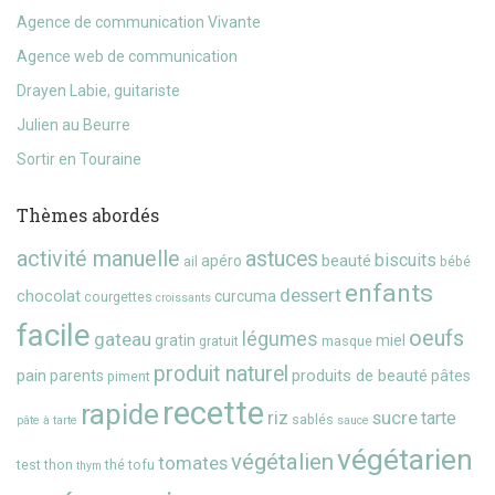
Agence de communication Vivante
Agence web de communication
Drayen Labie, guitariste
Julien au Beurre
Sortir en Touraine
Thèmes abordés
activité manuelle
astuces
biscuits
beauté
apéro
ail
bébé
enfants
dessert
chocolat
curcuma
courgettes
croissants
facile
oeufs
gateau
légumes
gratin
miel
gratuit
masque
produit naturel
pain
produits de beauté
parents
pâtes
piment
recette
rapide
riz
sucre
tarte
sablés
pâte à tarte
sauce
végétarien
végétalien
tomates
test
thon
thé
tofu
thym