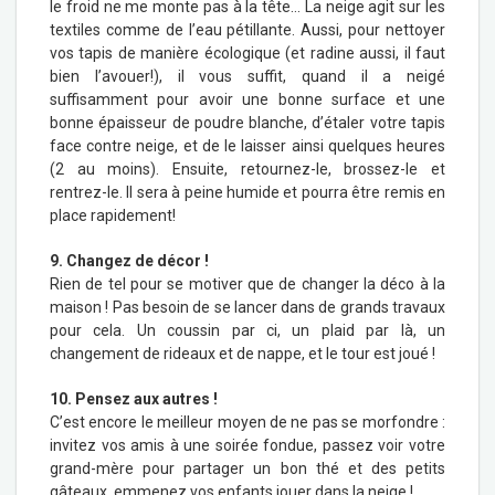
le froid ne me monte pas à la tête… La neige agit sur les
textiles comme de l’eau pétillante. Aussi, pour nettoyer
vos tapis de manière écologique (et radine aussi, il faut
bien l’avouer!), il vous suffit, quand il a neigé
suffisamment pour avoir une bonne surface et une
bonne épaisseur de poudre blanche, d’étaler votre tapis
face contre neige, et de le laisser ainsi quelques heures
(2 au moins). Ensuite, retournez-le, brossez-le et
rentrez-le. Il sera à peine humide et pourra être remis en
place rapidement!
9.
Changez de décor !
Rien de tel pour se motiver que de changer la déco à la
maison ! Pas besoin de se lancer dans de grands travaux
pour cela. Un coussin par ci, un plaid par là, un
changement de rideaux et de nappe, et le tour est joué !
10. Pensez aux autres !
C’est encore le meilleur moyen de ne pas se morfondre :
invitez vos amis à une soirée fondue, passez voir votre
grand-mère pour partager un bon thé et des petits
gâteaux, emmenez vos enfants jouer dans la neige !