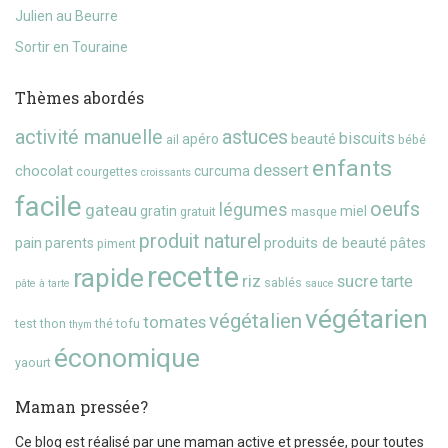
Julien au Beurre
Sortir en Touraine
Thèmes abordés
activité manuelle
astuces
biscuits
beauté
apéro
ail
bébé
enfants
dessert
chocolat
curcuma
courgettes
croissants
facile
oeufs
gateau
légumes
gratin
miel
gratuit
masque
produit naturel
pain
produits de beauté
parents
pâtes
piment
recette
rapide
riz
sucre
tarte
sablés
pâte à tarte
sauce
végétarien
végétalien
tomates
test
thon
thé
tofu
thym
économique
yaourt
Maman pressée?
Ce blog est réalisé par une maman active et pressée, pour toutes