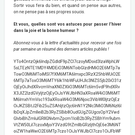
Sortir vous fera du bien, et quand on pense aux autres,
on ne pense pas à ses propres soucis.
Et vous, quelles sont vos astuces pour passer l’hiver
dans la joie et la bonne humeur ?
Abonnez-vous à la lettre d’actualités pour recevoir une fois
par semaine un résumé des derniers articles publiés !
YTo4OntzOjk6IndpZGdldF9pZCI7czoyMDoid3lzaWphLW
5sLTEzNTE1MDY4MDEiO3M6NToibGlzdHMiO2E6MTp7a
TowO3M6MToiMSI7fXM6MTA6Imxpc3RzX25hbWUiO2E
6MTp7aToxO3M6MTY6Ik1hbWFuUHJlc3NlZS5jb20iO31z
OjEyOiJhdXRvcmVnaXN0ZXIiO3M6MTc6Im5vdF9hdXRv
X3JlZ2lzdGVyIjtzOjEyOiJsYWJlbHN3aXRoaW4iO3M6MT
M6ImxhYmVsc193aXRoaW4iO3M6Njoic3VibWl0IjtzOjEz
OiJKZSBtJ2Fib25uZSAhIjtzOjc6InN1Y2Nlc3MiO3M6NzI6I
lbDqXJpZmlleiB2b3RyZSBib8OudGUgZGUgcsOpY2Vwd
GlvbiBhZmluIGRlIGNvbmZpcm1lciB2b3RyZSBhYm9ubm
VtZW50LiI7czoxMjoiY3VzdG9tZmllbGRzIjthOjE6e3M6NT
oiZW1haWwiO2E6MTp7czo1OiJsYWJlbCI7czo1OiJFbWF