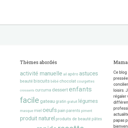
Thèmes abordés
Maman
Ce blog
activité manuelle
astuces
apéro
ail
pressée,
biscuits
beauté
chocolat
bébé
courgettes
concilie
enfants
dessert
curcuma
loisirs.
croissants
régaler 
facile
gateau
légumes
gratin
gratuit
différen
professi
oeufs
pain
miel
parents
masque
piment
actualit
produit naturel
produits de beauté
pâtes
papas p
bienven