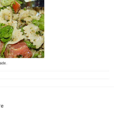
ade.
re