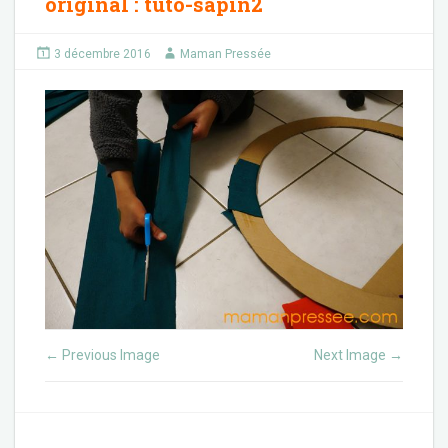
original
:
tuto-sapin2
3 décembre 2016
Maman Pressée
Previous Image
Next Image
←
→