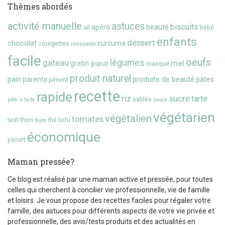
Thèmes abordés
activité manuelle
astuces
biscuits
beauté
apéro
ail
bébé
enfants
dessert
chocolat
curcuma
courgettes
croissants
facile
oeufs
gateau
légumes
gratin
miel
gratuit
masque
produit naturel
pain
produits de beauté
parents
pâtes
piment
recette
rapide
riz
sucre
tarte
sablés
pâte à tarte
sauce
végétarien
végétalien
tomates
test
thon
thé
tofu
thym
économique
yaourt
Maman pressée?
Ce blog est réalisé par une maman active et pressée, pour toutes
celles qui cherchent à concilier vie professionnelle, vie de famille
et loisirs. Je vous propose des recettes faciles pour régaler votre
famille, des astuces pour différents aspects de votre vie privée et
professionnelle, des avis/tests produits et des actualités en