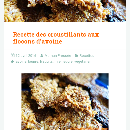
Recette des croustillants aux
flocons d’avoine
12 avril 2016
Maman Pressée
Recettes
avoine
,
beurre
,
biscuits
,
miel
,
sucre
,
végétarien