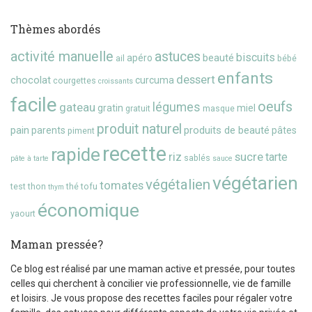
Thèmes abordés
activité manuelle
astuces
biscuits
beauté
apéro
ail
bébé
enfants
dessert
chocolat
curcuma
courgettes
croissants
facile
oeufs
gateau
légumes
gratin
miel
gratuit
masque
produit naturel
pain
produits de beauté
parents
pâtes
piment
recette
rapide
riz
sucre
tarte
sablés
pâte à tarte
sauce
végétarien
végétalien
tomates
test
thon
thé
tofu
thym
économique
yaourt
Maman pressée?
Ce blog est réalisé par une maman active et pressée, pour toutes
celles qui cherchent à concilier vie professionnelle, vie de famille
et loisirs. Je vous propose des recettes faciles pour régaler votre