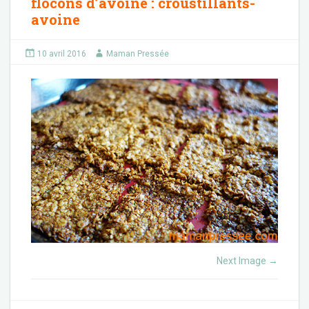
flocons d’avoine
:
croustillants-
avoine
10 avril 2016
Maman Pressée
Next Image
→