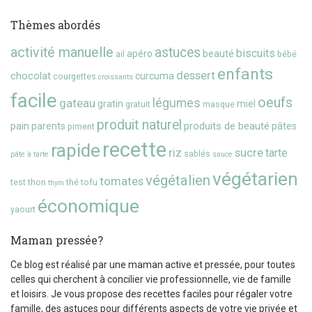
Thèmes abordés
activité manuelle
astuces
biscuits
beauté
apéro
ail
bébé
enfants
dessert
chocolat
curcuma
courgettes
croissants
facile
oeufs
gateau
légumes
gratin
miel
gratuit
masque
produit naturel
pain
produits de beauté
parents
pâtes
piment
recette
rapide
riz
sucre
tarte
sablés
pâte à tarte
sauce
végétarien
végétalien
tomates
test
thon
thé
tofu
thym
économique
yaourt
Maman pressée?
Ce blog est réalisé par une maman active et pressée, pour toutes
celles qui cherchent à concilier vie professionnelle, vie de famille
et loisirs. Je vous propose des recettes faciles pour régaler votre
famille, des astuces pour différents aspects de votre vie privée et