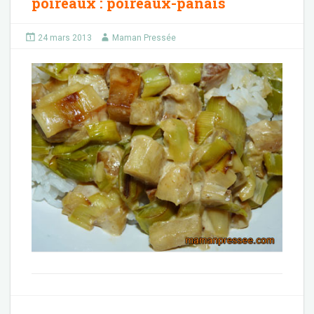
poireaux
:
poireaux-panais
24 mars 2013
Maman Pressée