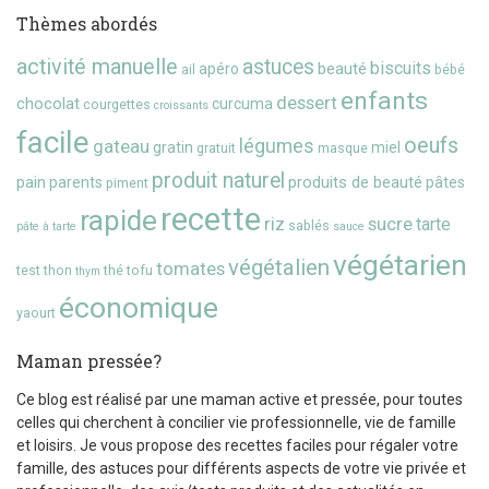
Thèmes abordés
activité manuelle
astuces
biscuits
beauté
apéro
ail
bébé
enfants
dessert
chocolat
curcuma
courgettes
croissants
facile
oeufs
gateau
légumes
gratin
miel
gratuit
masque
produit naturel
pain
produits de beauté
parents
pâtes
piment
recette
rapide
riz
sucre
tarte
sablés
pâte à tarte
sauce
végétarien
végétalien
tomates
test
thon
thé
tofu
thym
économique
yaourt
Maman pressée?
Ce blog est réalisé par une maman active et pressée, pour toutes
celles qui cherchent à concilier vie professionnelle, vie de famille
et loisirs. Je vous propose des recettes faciles pour régaler votre
famille, des astuces pour différents aspects de votre vie privée et