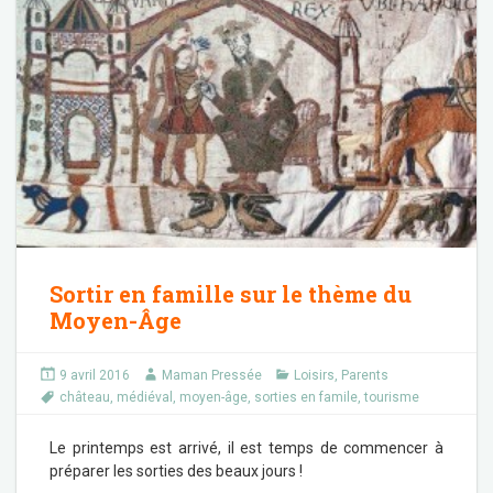
Sortir en famille sur le thème du
Moyen-Âge
9 avril 2016
Maman Pressée
Loisirs
,
Parents
château
,
médiéval
,
moyen-âge
,
sorties en famile
,
tourisme
Le printemps est arrivé, il est temps de commencer à
préparer les sorties des beaux jours !