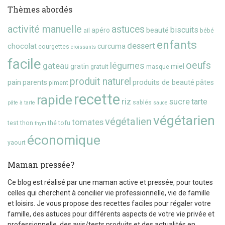
Thèmes abordés
activité manuelle
astuces
biscuits
beauté
apéro
ail
bébé
enfants
dessert
chocolat
curcuma
courgettes
croissants
facile
oeufs
gateau
légumes
gratin
miel
gratuit
masque
produit naturel
pain
produits de beauté
parents
pâtes
piment
recette
rapide
riz
sucre
tarte
sablés
pâte à tarte
sauce
végétarien
végétalien
tomates
test
thon
thé
tofu
thym
économique
yaourt
Maman pressée?
Ce blog est réalisé par une maman active et pressée, pour toutes
celles qui cherchent à concilier vie professionnelle, vie de famille
et loisirs. Je vous propose des recettes faciles pour régaler votre
famille, des astuces pour différents aspects de votre vie privée et
professionnelle, des avis/tests produits et des actualités en