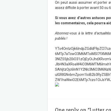
On peut aussi assumer et porter a
assez difficile à porter avant 50 ou 6
Si vous avez d’autres astuces po
les commentaires, cela pourra aide
Abonnez-vous à la lettre d’actualit
publiés !
YTo4OntzOjk6IndpZGdldF9pZCI7
6MTp7aTowO3M6MToiMSI7fXM6M
3NlZS5jb20iO31zOjEyOiJhdXRvcm
JlbHN3aXRoaW4iO3M6MTM6ImxhYm
SAhIjtzOjc6InN1Y2Nlc3MiO3M6Nz
uIGRlIGNvbmZpcm1lciB2b3RyZSBh
ZW1haWwiO2E6MTp7czo1OiJsYWJl
One reply on “Lutter c