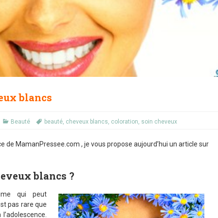
veux blancs
Beauté
beauté
,
cheveux blancs
,
coloration
,
soin cheveux
ce de MamanPressee.com , je vous propose aujourd’hui un article sur
heveux blancs ?
ème qui peut
’est pas rare que
 l’adolescence.