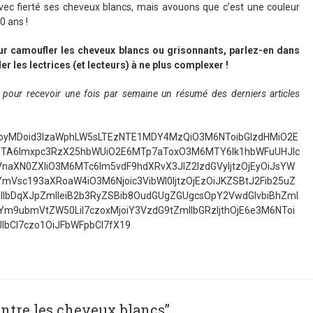
vec fierté ses cheveux blancs, mais avouons que c’est une couleur
0 ans !
ur camoufler les cheveux blancs ou grisonnants, parlez-en dans
r les lectrices (et lecteurs) à ne plus complexer !
és pour recevoir une fois par semaine un résumé des derniers articles
czoyMDoid3lzaWphLW5sLTEzNTE1MDY4MzQiO3M6NToibGlzdHMiO2E
TA6Imxpc3RzX25hbWUiO2E6MTp7aToxO3M6MTY6Ik1hbWFuUHJlc
VnaXN0ZXIiO3M6MTc6Im5vdF9hdXRvX3JlZ2lzdGVyIjtzOjEyOiJsYW
Vsc193aXRoaW4iO3M6Njoic3VibWl0IjtzOjEzOiJKZSBtJ2Fib25uZ
I6IlbDqXJpZmlleiB2b3RyZSBib8OudGUgZGUgcsOpY2VwdGlvbiBhZml
Ym9ubmVtZW50LiI7czoxMjoiY3VzdG9tZmllbGRzIjthOjE6e3M6NToi
bCI7czo1OiJFbWFpbCI7fX19
ontre les cheveux blancs”