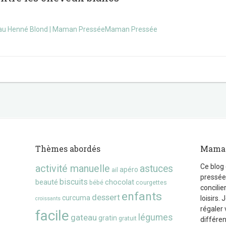
le au Henné Blond | Maman PresséeMaman Pressée
Thèmes abordés
Maman
Ce blog
activité manuelle
astuces
apéro
ail
pressée,
biscuits
beauté
chocolat
bébé
courgettes
concilie
enfants
dessert
curcuma
loisirs.
croissants
régaler 
facile
gateau
légumes
gratin
gratuit
différen