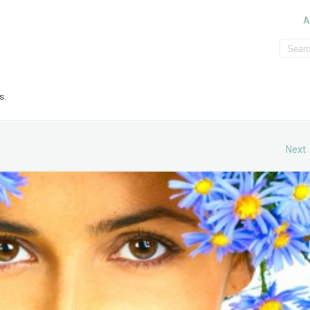
A
s.
Next